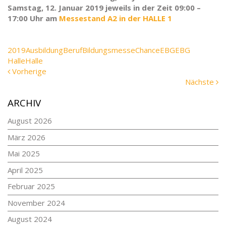
Samstag, 12. Januar 2019 jeweils in der Zeit 09:00 –
17:00 Uhr am
Messestand A2 in der HALLE 1
Tags
2019
Ausbildung
Beruf
Bildungsmesse
Chance
EBG
EBG
Halle
Halle
Vorherige
Vorherige
Meldung:
N
Nächste
Me
ARCHIV
August 2026
März 2026
Mai 2025
April 2025
Februar 2025
November 2024
August 2024