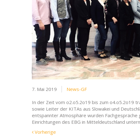
7. Mai 2019
News-GF
In der Zeit vom o2.o5.2o19 bis zum o4.o5.2o19 tr
sowie Leiter der KITAs aus Slowakei und Deutsc
entspannter Atmosphäre wurden Fachgespräche ge
Einrichtungen des EBG in Mitteldeutschland unte
Vorherige
Vorherige
Meldung: