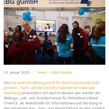
10. Januar 2020
News - Halle Schulen
Das
Europäische Bildungswerk für Beruf und Gesellschaft
gGmbH – Fach- und Berufsfachschulzentrum Halle
und
Naumburg
präsentiert sich auch in diesem Jahr wieder der
Bildungs-, Job- und Gründermesse für Mitteldeutschland
CHANCE.
als Anlaufstelle für Informationen und Beratung in
den Bereichen Aus-, Fort- und Weiterbildung an den staatlich