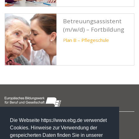
Betreuungsassistent
(m/w/d) – Fortbildung
Plan B – Pflegeschule
Hegelstraße 2
Die Webseite https://www.ebg.de verwendet
39104 Magdeburg
Cookies. Hinweise zur Verwendung der
gespeicherten Daten finden Sie in unserer
☏ : +49. 3 91. 5 41 94 77