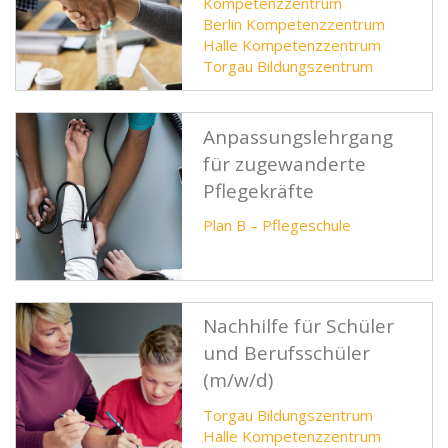
Kompetenzzentrum
Berlin Kompetenzzentrum
Halle Kompetenzzentrum
Torgau Bildungszentrum
Anpassungslehrgang
für zugewanderte
Pflegekräfte
Plan B – Pflegeschule
Nachhilfe für Schüler
und Berufsschüler
(m/w/d)
Torgau Bildungszentrum
Halle Kompetenzzentrum