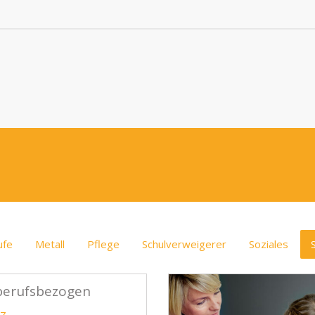
ufe
Metall
Pflege
Schulverweigerer
Soziales
berufsbezogen