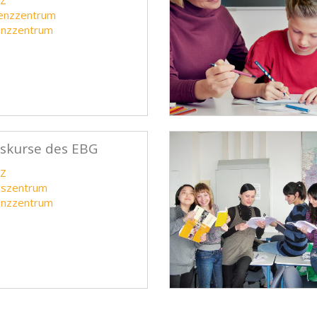
BZ
tenzzentrum
enzzentrum
nskurse des EBG
BZ
gszentrum
enzzentrum