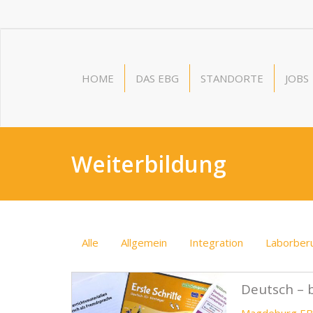
HOME
DAS EBG
STANDORTE
JOBS
Weiterbildung
Alle
Allgemein
Integration
Laborber
Deutsch – 