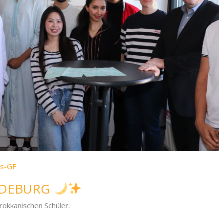
s-GF
GDEBURG
okkanischen Schüler.