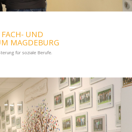
 FACH- UND
UM MAGDEBURG
erung für soziale Berufe.