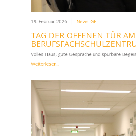
19. Februar 2026
News-GF
TAG DER OFFENEN TÜR AM
BERUFSFACHSCHULZENTR
Volles Haus, gute Gespräche und spürbare Begeist
Weiterlesen...