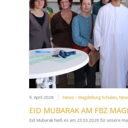
9. April 2026
News - Magdeburg Schulen
,
New
EID MUBARAK AM FBZ MA
Eid Mubarak hieß es am 23.03.2026 für unsere mar