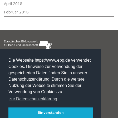
April 2018
Februar 2018
Hegelstraße 2
Die Webseite https://www.ebg.de verwendet
39104 Magdeburg
Cookies. Hinweise zur Verwendung der
gespeicherten Daten finden Sie in unserer
☏ : +49. 3 91. 5 41 94 77
Datenschutzerklärung. Durch die weitere
✉:
gf@ebg.de
Nutzung der Webseite stimmen Sie der
Kontakt
Verwendung von Cookies zu.
Impressum
zur Datenschutzerklärung
Datenschutzerklärung
Jobs/Praktika
Fördermöglichkeiten
Einverstanden
INSTA