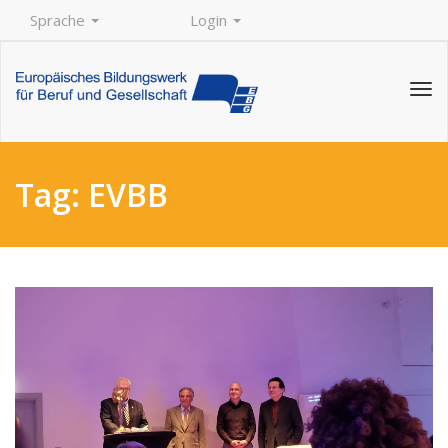
Sprache
Login
Tog
navi
Tag:
EVBB