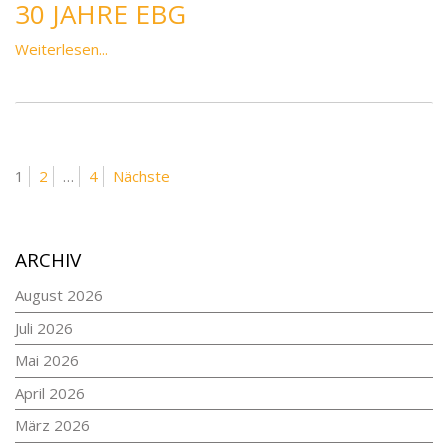
30 JAHRE EBG
Weiterlesen...
BEITRAGSNAVIGATION
Seite
Seite
Seite
1
2
…
4
Nächste
ARCHIV
August 2026
Juli 2026
Mai 2026
April 2026
März 2026