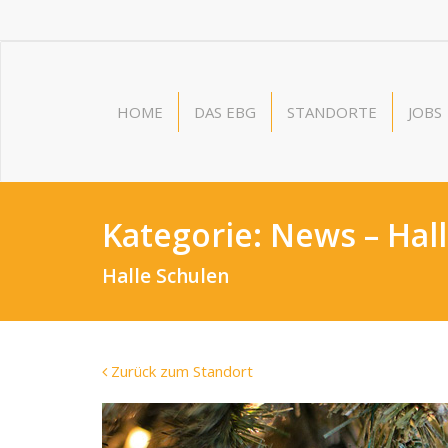
HOME
DAS EBG
STANDORTE
JOBS
Kategorie:
News – Hal
Halle Schulen
Zurück zum Standort