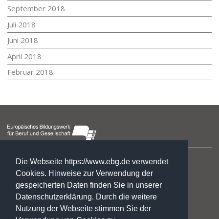
September 2018
Juli 2018
Juni 2018
April 2018
Februar 2018
Hegelstraße 2
Die Webseite https://www.ebg.de verwendet
39104 Magdeburg
Cookies. Hinweise zur Verwendung der
gespeicherten Daten finden Sie in unserer
☏ : +49. 3 91. 5 41 94 77
Datenschutzerklärung. Durch die weitere
✉:
gf@ebg.de
Nutzung der Webseite stimmen Sie der