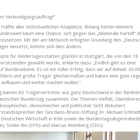
en Verkündigungsauftrag!“
Hälfte aller nichtstaatlichen Kitaplätze. Bislang hatten kleinere
ndesweit kaum eine Chance, sich gegen das „bilaterale Kartell“ 
hzusetzen. Mit der am Mittwoch erfolgten Gründung des „Deuts
äger einsetzt, könnte sich dies ändern.
pte für Kindertagesstätten gGmbH in Stuttgart, die von den 18
sitzenden gewählt wurde, erklärte dazu: „Endlich gibt es eine
f Bundesebene. Es ist ein toller Erfolg, dass wir auf Anhieb 20.0
mittlere und große Träger gleichermaßen und haben eine gute regi
ir aufbauen und weiter machen wollen.“
kamen 80 Trägervertreter aus ganz Deutschland in der Berline
Deutschen Bundestag zusammen. Die Themen Vielfalt, Gleichbere
losophischer, ökonomischer und politischer Sicht diskutiert.
rstandssprecher der Giordano-Bruno-Stiftung Dr. Michael Schmid
er Deutschen Wirtschaft in Köln sowie die Bundestagsabgeordnet
nke), Sönke Rix (SPD) und Marcus Weinberg (CDU).