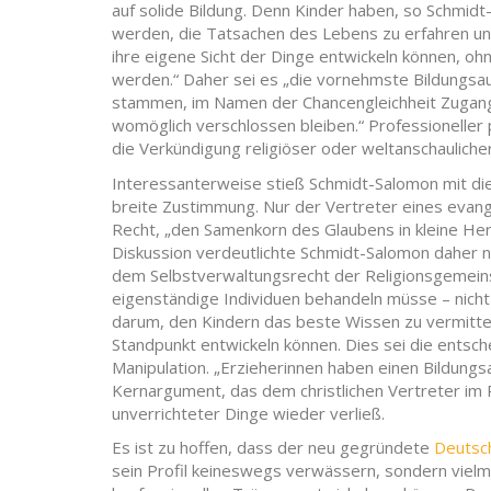
auf solide Bildung. Denn Kinder haben, so Schmidt-S
werden, die Tatsachen des Lebens zu erfahren un
ihre eigene Sicht der Dinge entwickeln können, oh
werden.“ Daher sei es „die vornehmste Bildungsauf
stammen, im Namen der Chancengleichheit Zugang z
womöglich verschlossen bleiben.“ Professioneller
die Verkündigung religiöser oder weltanschaulicher
Interessanterweise stieß Schmidt-Salomon mit di
breite Zustimmung. Nur der Vertreter eines evange
Recht, „den Samenkorn des Glaubens in kleine Herz
Diskussion verdeutlichte Schmidt-Salomon daher n
dem Selbstverwaltungsrecht der Religionsgemeins
eigenständige Individuen behandeln müsse – nicht 
darum, den Kindern das beste Wissen zu vermittel
Standpunkt entwickeln können. Dies sei die entsch
Manipulation. „Erzieherinnen haben einen Bildung
Kernargument, das dem christlichen Vertreter im
unverrichteter Dinge wieder verließ.
Es ist zu hoffen, dass der neu gegründete
Deutsc
sein Profil keineswegs verwässern, sondern vielm