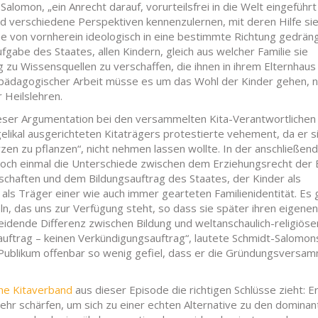
alomon, „ein Anrecht darauf, vorurteilsfrei in die Welt eingeführt
d verschiedene Perspektiven kennenzulernen, mit deren Hilfe si
ne von vornherein ideologisch in eine bestimmte Richtung gedrän
gabe des Staates, allen Kindern, gleich aus welcher Familie sie
u Wissensquellen zu verschaffen, die ihnen in ihrem Elternhaus
 pädagogischer Arbeit müsse es um das Wohl der Kinder gehen, n
 Heilslehren.
eser Argumentation bei den versammelten Kita-Verantwortlichen
likal ausgerichteten Kitaträgers protestierte vehement, da er s
en zu pflanzen“, nicht nehmen lassen wollte. In der anschließen
och einmal die Unterschiede zwischen dem Erziehungsrecht der E
chaften und dem Bildungsauftrag des Staates, der Kinder als
als Träger einer wie auch immer gearteten Familienidentität. Es
n, das uns zur Verfügung steht, so dass sie später ihren eigenen
eidende Differenz zwischen Bildung und weltanschaulich-religiöse
sauftrag – keinen Verkündigungsauftrag“, lautete Schmidt-Salomon
 Publikum offenbar so wenig gefiel, dass er die Gründungsversa
he Kitaverband
aus dieser Episode die richtigen Schlüsse zieht: Er
ehr schärfen, um sich zu einer echten Alternative zu den dominan