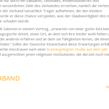
n nur durch ein säkulares, rationales, evidenzbasiertes und
 der wesentlichen Ziele des Verbandes erreichen, nämlich die Verb
de der Verband tatsächlich Träger aufnehmen, die den Kindern
 würde er diese Chance verspielen, was der Glaubwürdigkeit des 
hr schaden würde.
idt-Salomon in seinem Vortrag, „erwarten von einer guten Kita kei
gogische Arbeit, einen Ort, an dem sich ihre Kinder wohl fühlen u
die anderen erfahren und an dem sie Fähigkeiten lernen, die ihne
finden.“ Sollte der Deutsche Kitaverband diese Erwartungen erfül
erhin misstrauen nach einer
breitangelegten Studie aus dem Jahr
ausgerechnet jenen religiösen Institutionen, die derzeit noch me
ERBAND
N