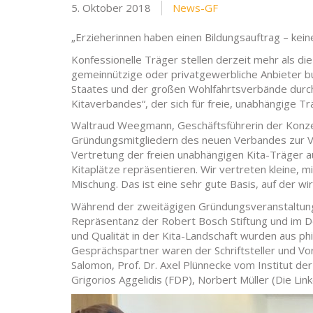
5. Oktober 2018
News-GF
„Erzieherinnen haben einen Bildungsauftrag – kein
Konfessionelle Träger stellen derzeit mehr als die 
gemeinnützige oder privatgewerbliche Anbieter bu
Staates und der großen Wohlfahrtsverbände durc
Kitaverbandes“, der sich für freie, unabhängige Tr
Waltraud Weegmann, Geschäftsführerin der Konze
Gründungsmitgliedern des neuen Verbandes zur Vor
Vertretung der freien unabhängigen Kita-Träger au
Kitaplätze repräsentieren. Wir vertreten kleine, 
Mischung. Das ist eine sehr gute Basis, auf der w
Während der zweitägigen Gründungsveranstaltung 
Repräsentanz der Robert Bosch Stiftung und im 
und Qualität in der Kita-Landschaft wurden aus phi
Gesprächspartner waren der Schriftsteller und Vo
Salomon, Prof. Dr. Axel Plünnecke vom Institut d
Grigorios Aggelidis (FDP), Norbert Müller (Die Li