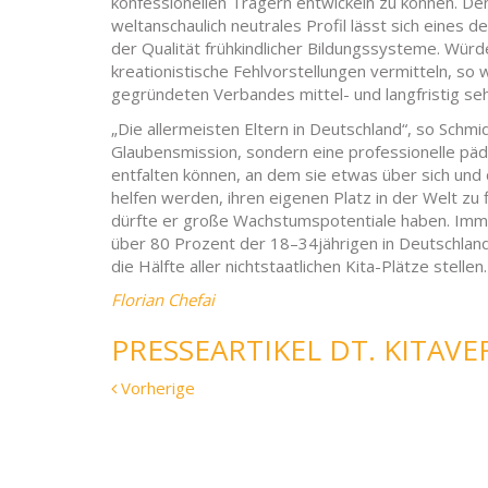
konfessionellen Trägern entwickeln zu können. Den
weltanschaulich neutrales Profil lässt sich eines
der Qualität frühkindlicher Bildungssysteme. Wür
kreationistische Fehlvorstellungen vermitteln, so
gegründeten Verbandes mittel- und langfristig se
„Die allermeisten Eltern in Deutschland“, so Schm
Glaubensmission, sondern eine professionelle päda
entfalten können, an dem sie etwas über sich und 
helfen werden, ihren eigenen Platz in der Welt zu 
dürfte er große Wachstumspotentiale haben. Imm
über 80 Prozent der 18–34jährigen in Deutschland 
die Hälfte aller nichtstaatlichen Kita-Plätze stellen.
Florian Chefai
PRESSEARTIKEL DT. KITAV
Vorherige
Vorherige
Meldung: