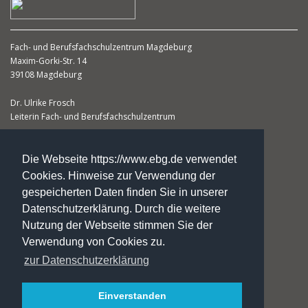
Fach- und Berufsfachschulzentrum Magdeburg
Maxim-Gorki-Str. 14
39108 Magdeburg
Dr. Ulrike Frosch
Leiterin Fach- und Berufsfachschulzentrum
Telefon: +49. 3 91. 5 66 67 50
Telefax: +49. 3 91. 5 66 67 51
Die Webseite https://www.ebg.de verwendet
fs-magdeburg@ebg.de
Cookies. Hinweise zur Verwendung der
zertifiziert nach DIN EN ISO 9001:2015
gespeicherten Daten finden Sie in unserer
Trägerzertifiziert nach AZAV
Datenschutzerklärung. Durch die weitere
Nutzung der Webseite stimmen Sie der
Verwendung von Cookies zu.
zur Datenschutzerklärung
Impressum
Datenschutzerklärung
Einverstanden
Jobs/Praktika