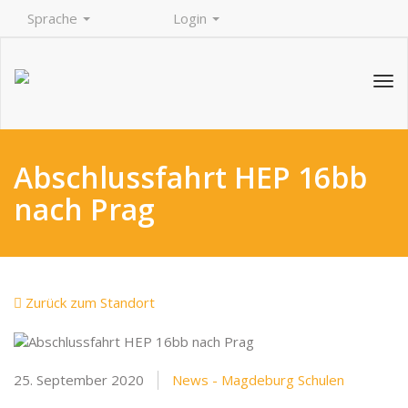
Sprache
Login
Tog
navi
Abschlussfahrt HEP 16bb
nach Prag
Zurück zum Standort
25. September 2020
News - Magdeburg Schulen