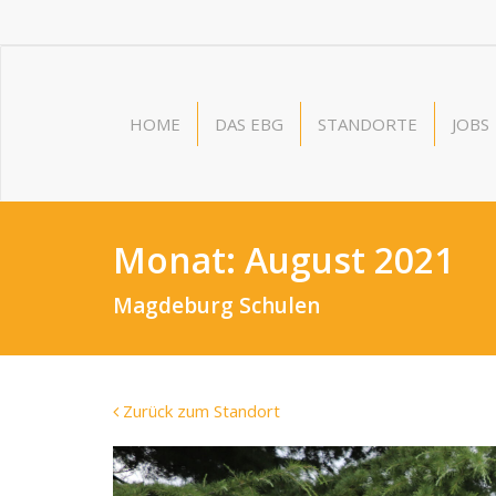
HOME
DAS EBG
STANDORTE
JOBS
Monat:
August 2021
Magdeburg Schulen
Zurück zum Standort