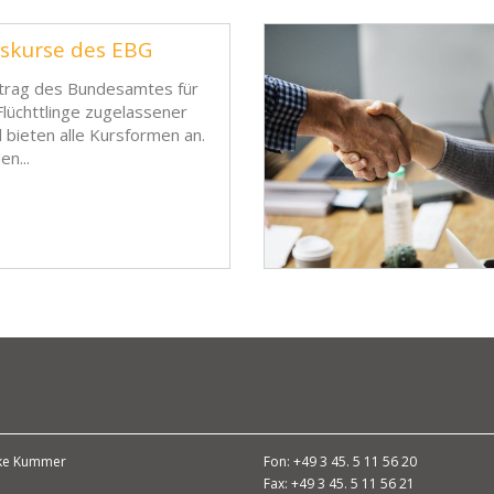
nskurse des EBG
ftrag des Bundesamtes für
Flüchttlinge zugelassener
 bieten alle Kursformen an.
n...
ke Kummer
Fon: +49 3 45. 5 11 56 20
Fax: +49 3 45. 5 11 56 21