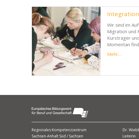
Integratio
Wir sind im Au
Migration und 
Kursträger und
Momentan finde
Mehr...
Regionales Kompetenzzentrum
Dr. Wieb
Sachsen-Anhalt Süd / Sachsen
Leiterin