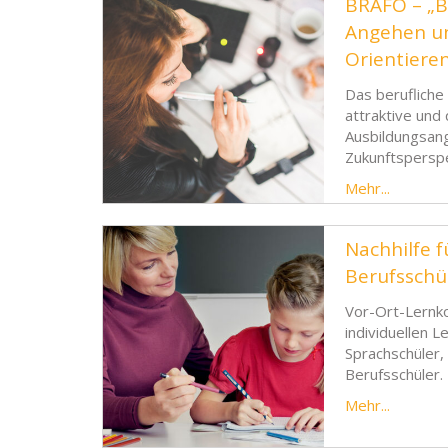
BRAFO – „B
Angehen un
Orientiere
Das berufliche
attraktive und 
Ausbildungsang
Zukunftsperspe
Mehr...
Nachhilfe f
Berufsschü
Vor-Ort-Lernko
individuellen 
Sprachschüler,
Berufsschüler.
Mehr...