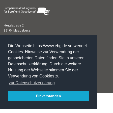
Hegelstraße 2
39104 Magdeburg
☏ : +49. 3 91. 5 41 94 77
✉:
gf@ebg.de
Die Webseite https://www.ebg.de verwendet
Cookies. Hinweise zur Verwendung der
Kontakt
gespeicherten Daten finden Sie in unserer
Impressum
Datenschutzerklärung. Durch die weitere
Datenschutzerklärung
Nutzung der Webseite stimmen Sie der
Jobs/Praktika
Verwendung von Cookies zu.
Fördermöglichkeiten
INSTA
zur Datenschutzerklärung
Einverstanden