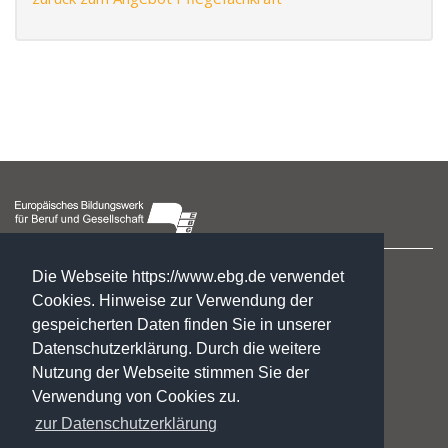
Hegelstraße 2
Die Webseite https://www.ebg.de verwendet
39104 Magdeburg
Cookies. Hinweise zur Verwendung der
gespeicherten Daten finden Sie in unserer
☏ : +49. 3 91. 5 41 94 77
Datenschutzerklärung. Durch die weitere
✉:
gf@ebg.de
Nutzung der Webseite stimmen Sie der
Kontakt
Verwendung von Cookies zu.
Impressum
zur Datenschutzerklärung
Datenschutzerklärung