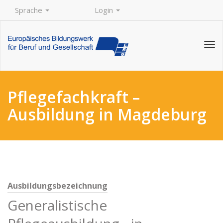
Sprache
Login
Tog
navi
Pflegefachkraft –
Ausbildung in Magdeburg
Ausbildungsbezeichnung
Generalistische