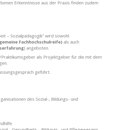
rbenen Erkenntnisse aus der Praxis finden zudem
eit – Sozialpädagogik“ wird sowohl
lgemeine Fachhochschulreife)
als auch
fserfahrung
) angeboten.
/Praktikumsgeber als Projektgeber für die mit dem
gen.
lassungsgespräch geführt.
anisationen des Sozial-, Bildungs- und
ndhilfe
ozial-, Gesundheits-, Bildungs- und Pflegewesens