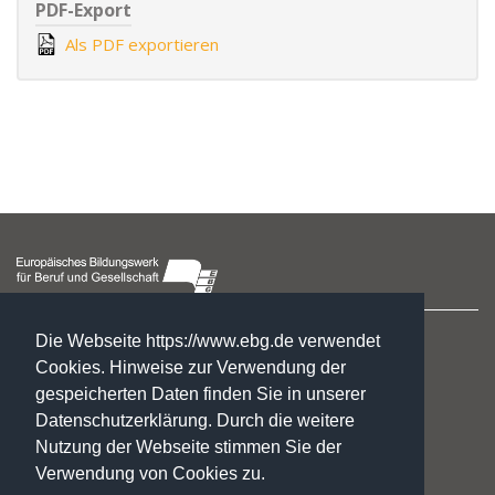
PDF-Export
Als PDF exportieren
Hegelstraße 2
Die Webseite https://www.ebg.de verwendet
39104 Magdeburg
Cookies. Hinweise zur Verwendung der
gespeicherten Daten finden Sie in unserer
☏ : +49. 3 91. 5 41 94 77
Datenschutzerklärung. Durch die weitere
✉:
gf@ebg.de
Nutzung der Webseite stimmen Sie der
Kontakt
Verwendung von Cookies zu.
Impressum