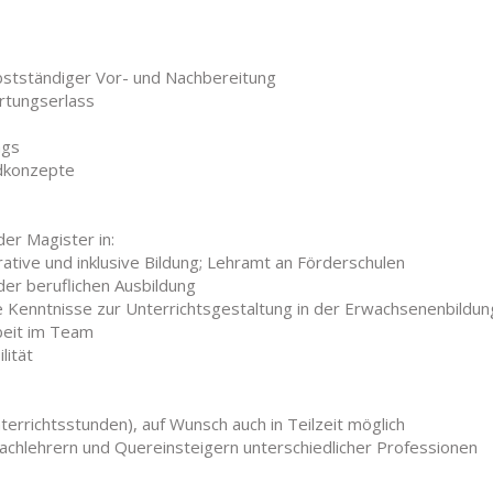
elbstständiger Vor- und Nachbereitung
tungserlass
ags
dkonzepte
er Magister in:
ative und inklusive Bildung; Lehramt an Förderschulen
der beruflichen Ausbildung
 Kenntnisse zur Unterrichtsgestaltung in der Erwachsenenbildun
beit im Team
lität
nterrichtsstunden), auf Wunsch auch in Teilzeit möglich
achlehrern und Quereinsteigern unterschiedlicher Professionen