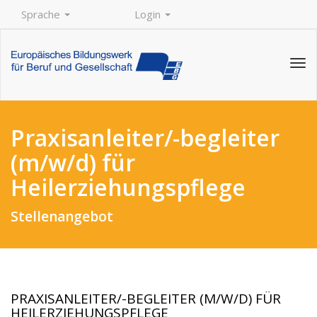
Sprache
Login
Tog
navi
Praxisanleiter/-begleiter
(m/w/d) für
Heilerziehungspflege
Stellenangebot
PRAXISANLEITER/-BEGLEITER (M/W/D) FÜR
HEILERZIEHUNGSPFLEGE