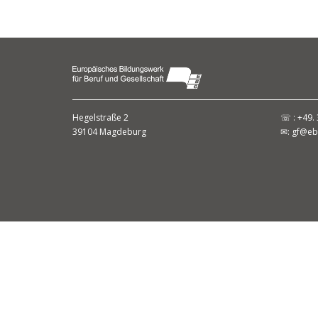
Hegelstraße 2
☏ : +49. 
39104 Magdeburg
✉:
gf@eb