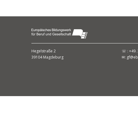
Hegelstraße 2
☏ : +49. 
39104 Magdeburg
✉:
gf@eb