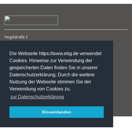
Hegelstraße 2
39104 Magdeburg
Die Webseite https://www.ebg.de verwendet
☏ : +49. 3 91. 5 41 94 77
Cookies. Hinweise zur Verwendung der
✉:
gf@ebg.de
gespeicherten Daten finden Sie in unserer
📬 Kontakt
Datenschutzerklärung. Durch die weitere
🧾 Impressum
Nutzung der Webseite stimmen Sie der
🛡️ Datenschutzerklärung
Verwendung von Cookies zu.
💼 Jobs/Praktika
🎓 Fördermöglichkeiten
zur Datenschutzerklärung
INSTA
Einverstanden