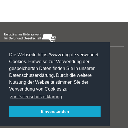
Hegelstraße 2
Die Webseite https://www.ebg.de verwendet
39104 Magdeburg
Cookies. Hinweise zur Verwendung der
gespeicherten Daten finden Sie in unserer
☏ : +49. 3 91. 5 41 94 77
Datenschutzerklärung. Durch die weitere
✉:
gf@ebg.de
Nutzung der Webseite stimmen Sie der
Kontakt
Verwendung von Cookies zu.
Impressum
zur Datenschutzerklärung
Datenschutzerklärung
Jobs/Praktika
Fördermöglichkeiten
Einverstanden
INSTA