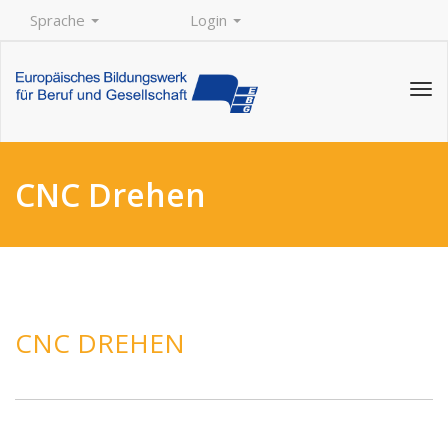
Sprache
Login
Tog
navi
CNC Drehen
CNC DREHEN