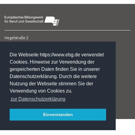
Hegelstraße 2
39104 Magdeburg
Die Webseite https://www.ebg.de verwendet
☏ : +49. 3 91. 5 41 94 77
Cookies. Hinweise zur Verwendung der
✉:
gf@ebg.de
gespeicherten Daten finden Sie in unserer
Kontakt
Datenschutzerklärung. Durch die weitere
Impressum
Nutzung der Webseite stimmen Sie der
Datenschutzerklärung
Verwendung von Cookies zu.
Jobs/Praktika
Fördermöglichkeiten
zur Datenschutzerklärung
INSTA
Einverstanden