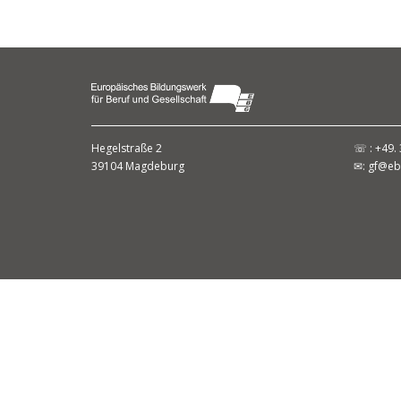
Hegelstraße 2
☏ : +49. 
39104 Magdeburg
✉:
gf@eb