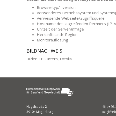
Browsertyp/ -version
Verwendetes Betriebssystem und Systems
Verweisende Webseite/Zugriffsquelle
Hostname des zugreifenden Rechners (IP-
Uhrzeit der Serveranfrage
Herkunftsland/-Region
Monitorauflösung
BILDNACHWEIS
Bilder: EBG intern, Fotolia
Hegelstraße 2
☏ : +49. 
39104 Magdeburg
✉:
gf@eb