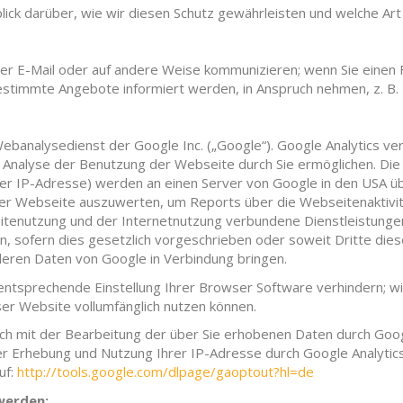
blick darüber, wie wir diesen Schutz gewährleisten und welche 
ns per E-Mail oder auf andere Weise kommunizieren; wenn Sie ein
estimmte Angebote informiert werden, in Anspruch nehmen, z. B.
ebanalysedienst der Google Inc. („Google“). Google Analytics ver
Analyse der Benutzung der Webseite durch Sie ermöglichen. Die
hrer IP-Adresse) werden an einen Server von Google in den USA ü
er Webseite auszuwerten, um Reports über die Webseitenaktivit
enutzung und der Internetnutzung verbundene Dienstleistungen
n, sofern dies gesetzlich vorgeschrieben oder soweit Dritte die
nderen Daten von Google in Verbindung bringen.
 entsprechende Einstellung Ihrer Browser Software verhindern; wi
eser Website vollumfänglich nutzen können.
ich mit der Bearbeitung der über Sie erhobenen Daten durch Goo
Erhebung und Nutzung Ihrer IP-Adresse durch Google Analytics k
uf:
http://tools.google.com/dlpage/gaoptout?hl=de
 werden: