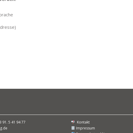
prache
Adresse)
3 91. 5 41 94 77
Kontakt
g.de
Impressum